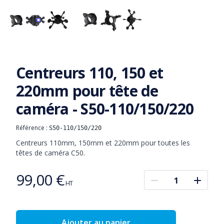
CENTREUR S50-110/150/220
CENTREUR S50-110/150/220
Centreurs 110, 150 et
220mm pour tête de
caméra - S50-110/150/220
Référence :
S50-110/150/220
Informations produit
Description
Centreurs 110mm, 150mm et 220mm pour toutes les 
têtes de caméra C50.
99,00 €
Prix
HT
Ajouter au panier