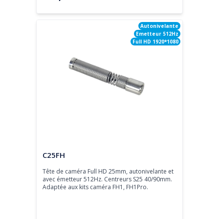
Autonivelante
Emetteur 512Hz
Full HD 1920*1080
Tête de caméra
C25FH
Tête de caméra Full HD 25mm, autonivelante et 
avec émetteur 512Hz. Centreurs S25 40/90mm.

Adaptée aux kits caméra FH1, FH1Pro.