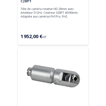
Tête de caméra
C28PT
Tête de caméra rotative HD 28mm avec 
émetteur 512Hz. Centreur S28PT 40/90mm.

Adaptée aux caméras FH1Pro, FH2.
1 952,00 €
HT