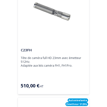
Tête de caméra
C23FH
Tête de caméra full HD 23mm avec émetteur 
512Hz.

Adaptée aux kits caméra FH1, FH1Pro.
510,00 €
HT
Autonivelante
Emetteur 512Hz