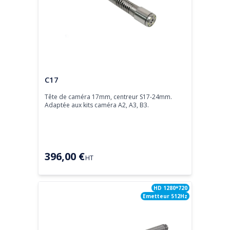
Tête de caméra
C17
Tête de caméra 17mm, centreur S17-24mm.

Adaptée aux kits caméra A2, A3, B3.
396,00 €
HT
HD 1280*720
Emetteur 512Hz