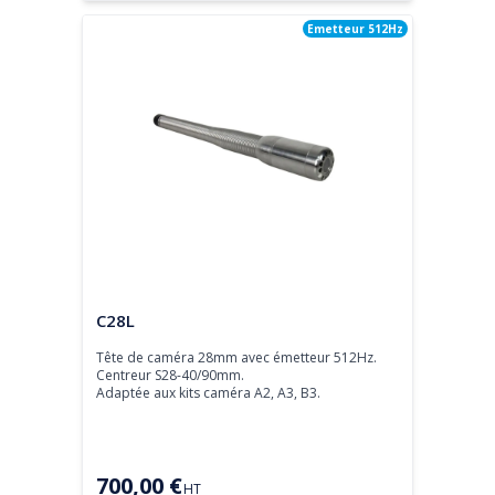
Emetteur 512Hz
Tête de caméra
C28L
Tête de caméra 28mm avec émetteur 512Hz. 
Centreur S28-40/90mm.

Adaptée aux kits caméra A2, A3, B3.
700,00 €
HT