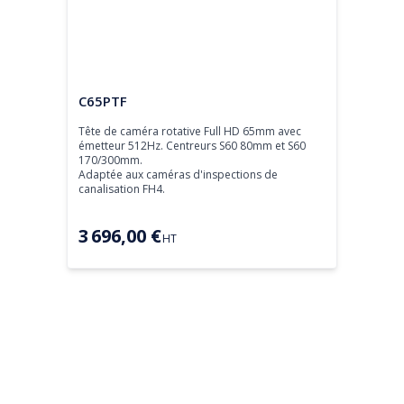
Tête de caméra
C65PTF
Tête de caméra rotative Full HD 65mm avec 
émetteur 512Hz. Centreurs S60 80mm et S60 
170/300mm.

Adaptée aux caméras d'inspections de 
canalisation FH4.
3 696,00 €
HT