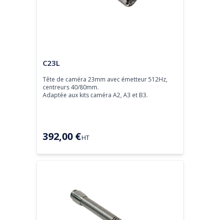
Tête de caméra
C23L
Tête de caméra 23mm avec émetteur 512Hz, 
centreurs 40/80mm.

Adaptée aux kits caméra A2, A3 et B3.
392,00 €
HT