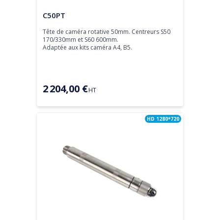
Tête de caméra
C50PT
Tête de caméra rotative 50mm. Centreurs S50 
170/330mm et S60 600mm.

Adaptée aux kits caméra A4, B5.
2 204,00 €
HT
HD 1280*720