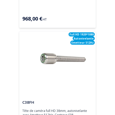
968,00 €
HT
Full HD 1920*1080
Autonivelante
Emetteur 512Hz
Tête de caméra
C38FH
Tête de caméra full HD 38mm, autonivelante 
avec émetteur 512Hz. Centreur S38-