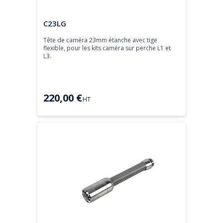
Tête de caméra
C23LG
Tête de caméra 23mm étanche avec tige 
flexible, pour les kits caméra sur perche L1 et 
L3.
220,00 €
HT