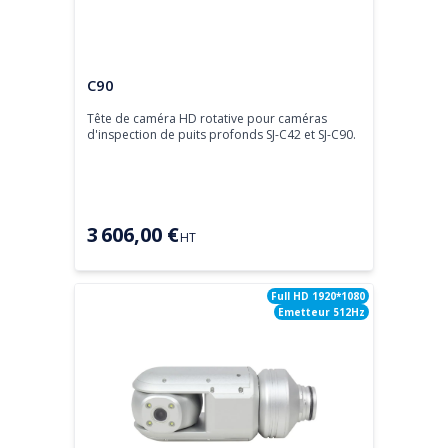
Tête de caméra
C90
Tête de caméra HD rotative pour caméras 
d'inspection de puits profonds SJ-C42 et SJ-C90.
3 606,00 €
HT
Full HD 1920*1080
Emetteur 512Hz