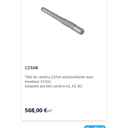
Tête de caméra
C23AB
Tête de caméra 23mm autonivellante avec 
émetteur 512Hz.

Adaptée aux kits caméra A2, A3, B3.
568,00 €
HT
HD 1280*720