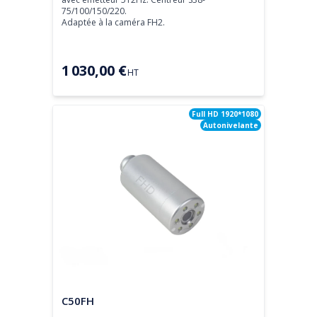
75/100/150/220.

Adaptée à la caméra FH2.
1 030,00 €
HT
Full HD 1920*1080
Autonivelante
Tête de caméra
C50FH