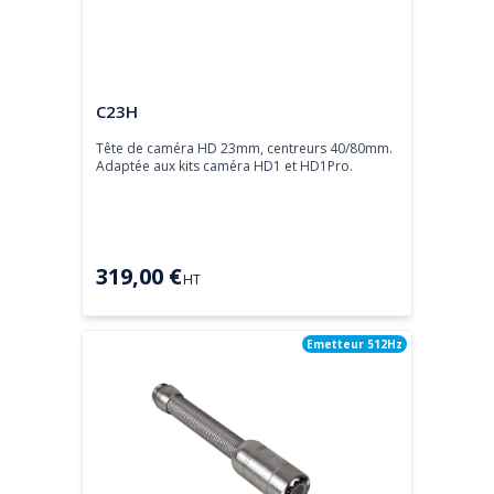
Tête de caméra
C23H
Tête de caméra HD 23mm, centreurs 40/80mm.

Adaptée aux kits caméra HD1 et HD1Pro.
319,00 €
HT
Emetteur 512Hz