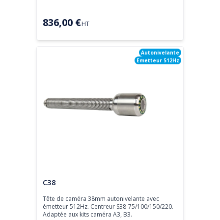
836,00 €
HT
Autonivelante
Emetteur 512Hz
Tête de caméra
C38
Tête de caméra 38mm autonivelante avec 
émetteur 512Hz. Centreur S38-75/100/150/220.

Adaptée aux kits caméra A3, B3.