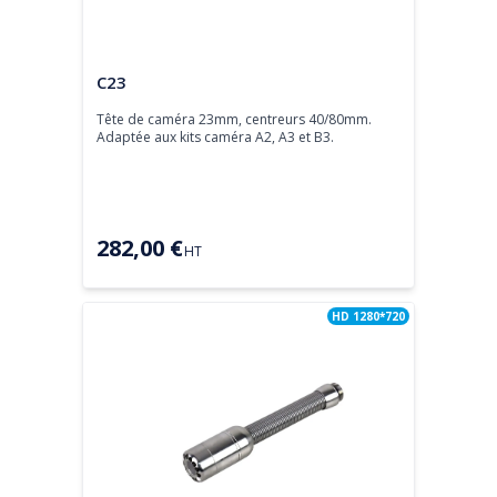
Tête de caméra
C23
Tête de caméra 23mm, centreurs 40/80mm.

Adaptée aux kits caméra A2, A3 et B3.
282,00 €
HT
HD 1280*720