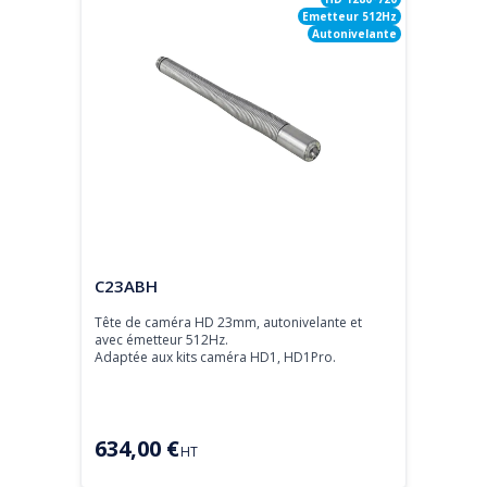
Emetteur 512Hz
Autonivelante
Tête de caméra
C23ABH
Tête de caméra HD 23mm, autonivelante et 
avec émetteur 512Hz.

Adaptée aux kits caméra HD1, HD1Pro.
634,00 €
HT