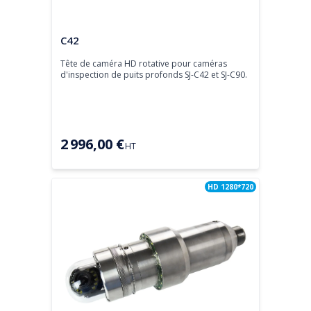
Tête de caméra
C42
Tête de caméra HD rotative pour caméras 
d'inspection de puits profonds SJ-C42 et SJ-C90.
2 996,00 €
HT
HD 1280*720