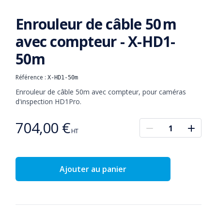
Enrouleur de câble 50 m
avec compteur - X-HD1-
50m
Référence :
X-HD1-50m
Informations produit
Description
Enrouleur de câble 50m avec compteur, pour caméras 
d'inspection HD1Pro.
704,00 €
Prix
HT
Ajouter au panier
Détails complémentaires