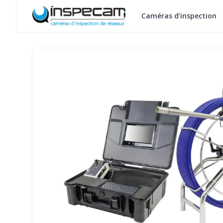
inspecam.com
Caméras d'inspection
Panier
Fermer le panier
Sous-
0,00 €
HT
Votre panier
total
est vide.
0,00 €
TTC
Les frais
d’expédition sont
calculés au
moment du
paiement.
Continuer les
achats
→