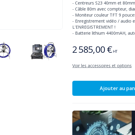
- Centreurs S23 40mm et 80mm
- Câble 80m avec compteur, di
- Moniteur couleur TFT 9 pouces
- Enregistrement vidéo / audi
L'ENREGISTREMENT !

- Batterie lithium 4400mAH, au
2 585,00 €
Prix
HT
80M
IT CAMÉRA A3-C23AB-80M
KIT CAMÉRA A3-C23AB-80M
Voir les accessoires et options
Ajouter au pan