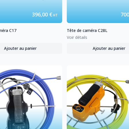
396,00 €
700
HT
méra
C17
Tête de caméra
C28L
Voir détails
Ajouter au panier
Ajouter au panier
,
Tête de caméra
C17
,
Tête de 