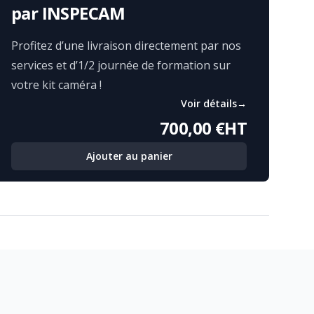
par INSPECAM
Profitez d’une livraison directement par nos
services et d’1/2 journée de formation sur
votre kit caméra !
Voir détails
→
700,00 €
HT
Ajouter au panier