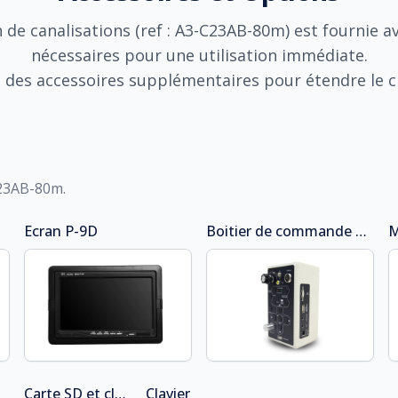
de canalisations (ref :
A3-C23AB-80m
) est fournie a
nécessaires pour une utilisation immédiate.
 des accessoires supplémentaires pour étendre le c
23AB-80m
.
Ecran
P-9D
Boitier de commande
K-A2
M
Carte SD et clé USB 8Go
Clavier