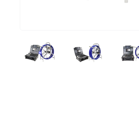
KIT CAMÉRA A3-C23AB-80M
KIT CAMÉRA A3-C23AB-
K