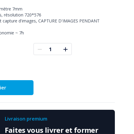


amètre 7mm

, résolution 720*576

o et capture d'images, CAPTURE D'IMAGES PENDANT 
tonomie ~ 7h
ier
Livraison premium
Faites vous livrer et former