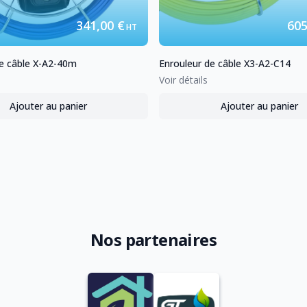
341,00 €
605
HT
e câble
X-A2-40m
Enrouleur de câble
X3-A2-C14
Voir détails
Ajouter au panier
Ajouter au panier
,
Enrouleur de câble
X-A2-40m
,
Enrouleur
Nos partenaires