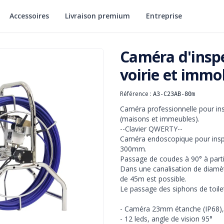
Accessoires
Livraison premium
Entreprise
Caméra d'inspe
voirie et immob
Référence :
A3-C23AB-80m
Informations produit
Description
Caméra professionnelle pour in
(maisons et immeubles).

--Clavier QWERTY--

Caméra endoscopique pour insp
300mm.

Passage de coudes à 90° à parti
Dans une canalisation de diam
de 45m est possible.

Le passage des siphons de toilet
- Caméra 23mm étanche (IP68), 
- 12 leds, angle de vision 95°
