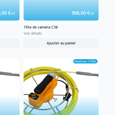
,00 €
968,00 €
HT
HT
Tête de caméra
C38
Voir détails
Ajouter au panier
caméra
C28L
,
Tête de caméra
C38
Emetteur 512Hz