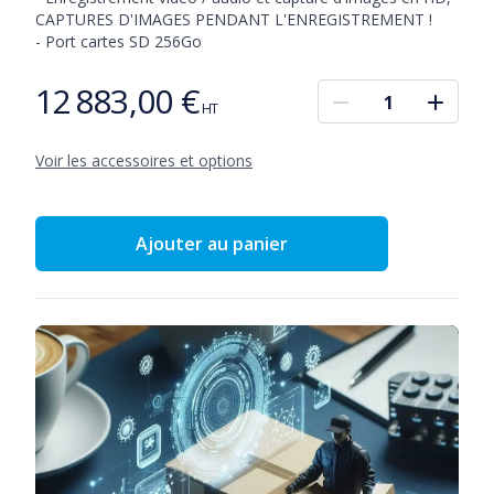
CAPTURES D'IMAGES PENDANT L'ENREGISTREMENT !

- Port cartes SD 256Go
12 883,00 €
Prix
HT
Voir les accessoires et options
Ajouter au panier