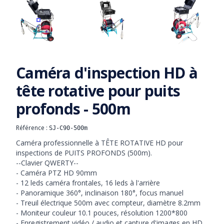
KIT CAMÉRA SJ-C90-500M
KIT CAMÉRA SJ-C90-500M
KIT CAMÉRA
Caméra d'inspection HD à
tête rotative pour puits
profonds - 500m
Référence :
SJ-C90-500m
Informations produit
Description
Caméra professionnelle à TÊTE ROTATIVE HD pour 
inspections de PUITS PROFONDS (500m). 

--Clavier QWERTY--

- Caméra PTZ HD 90mm

- 12 leds caméra frontales, 16 leds à l'arrière

- Panoramique 360°, inclinaison 180°, focus manuel

- Treuil électrique 500m avec compteur, diamètre 8.2mm

- Moniteur couleur 10.1 pouces, résolution 1200*800

- Enregistrement vidéo / audio et capture d'images en HD, 